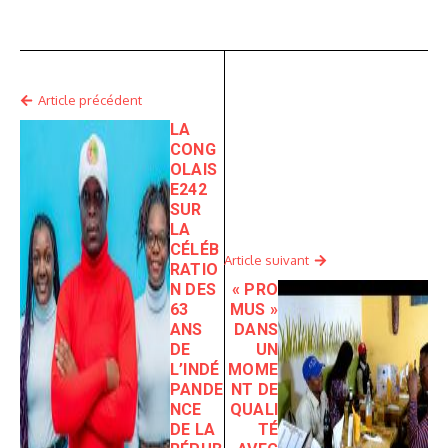
Article précédent
LA
CONG
OLAIS
E242
SUR
LA
CÉLÉB
Article suivant
RATIO
N DES
« PRO
63
MUS »
ANS
DANS
DE
UN
L’INDÉ
MOME
PANDE
NT DE
NCE
QUALI
DE LA
TÉ