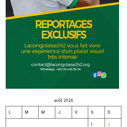
août 2026
L
M
M
J
V
S
D
1
2