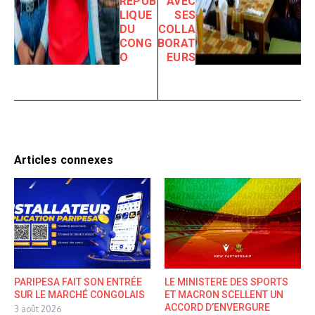
RÉPUB
AVEC
LIQUE
SES
DU
COLLA
CONG
BORAT
O
EURS
Articles connexes
PARIPESA FAIT SON ENTRÉE
LE MINISTERE DES SPORTS
SUR LE MARCHÉ CONGOLAIS
ET MACRON SCELLENT UN
ACCORD D’ENVERGURE
3 août 2026