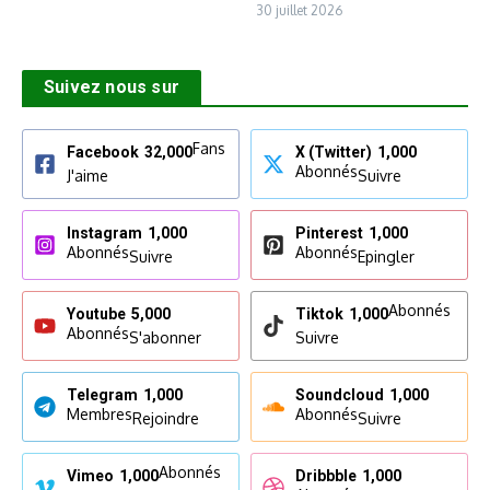
30 juillet 2026
Suivez nous sur
Fans
Facebook
32,000
X (Twitter)
1,000
Abonnés
J'aime
Suivre
Instagram
1,000
Pinterest
1,000
Abonnés
Abonnés
Suivre
Epingler
Abonnés
Youtube
5,000
Tiktok
1,000
Abonnés
S'abonner
Suivre
Telegram
1,000
Soundcloud
1,000
Membres
Abonnés
Rejoindre
Suivre
Abonnés
Vimeo
1,000
Dribbble
1,000