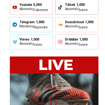
Youtube
5,000
Tiktok
1,000
Abonnés
Abonnés
S'abonner
Suivre
Telegram
1,000
Soundcloud
1,000
Membres
Abonnés
Rejoindre
Suivre
Vimeo
1,000
Dribbble
1,000
Abonnés
Abonnés
Suivre
Suivre