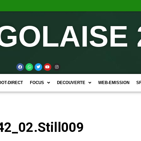
GOLAISE 
OOT-DIRECT
FOCUS
DECOUVERTE
WEB-EMISSION
S
2_02.Still009