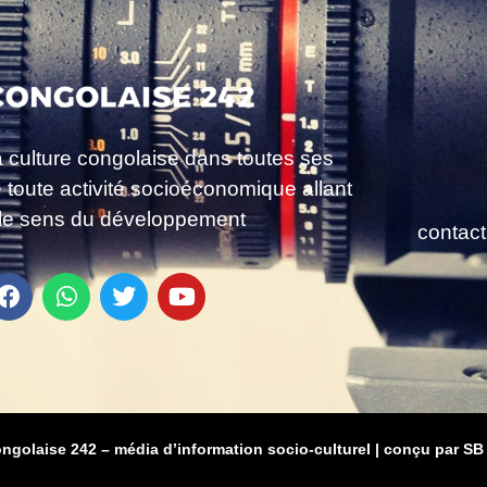
a culture congolaise dans toutes ses
e toute activité socioéconomique allant
le sens du développement
contac
ongolaise 242 – média d’information socio-culturel
|
conçu par SB