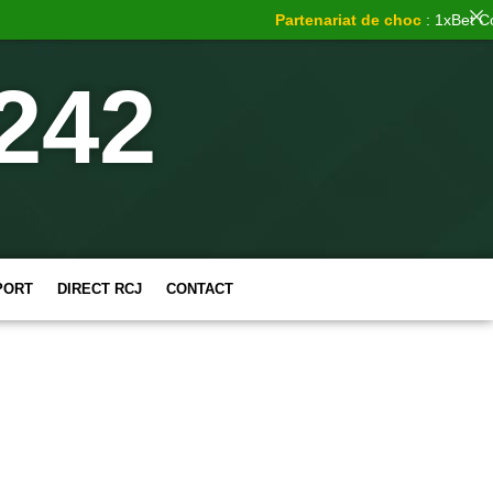
Partenariat de choc
: 1xBet Congo
242
PORT
DIRECT RCJ
CONTACT