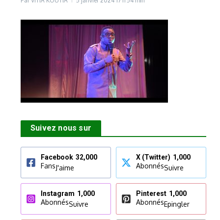
Par
VITIA KOUTIA
5 janvier 2024
17 h 54 min
Suivez nous sur
Facebook
32,000
X (Twitter)
1,000
Fans
Abonnés
J'aime
Suivre
Instagram
1,000
Pinterest
1,000
Abonnés
Abonnés
Suivre
Epingler