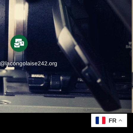
t@lacongolaise242.org
FR