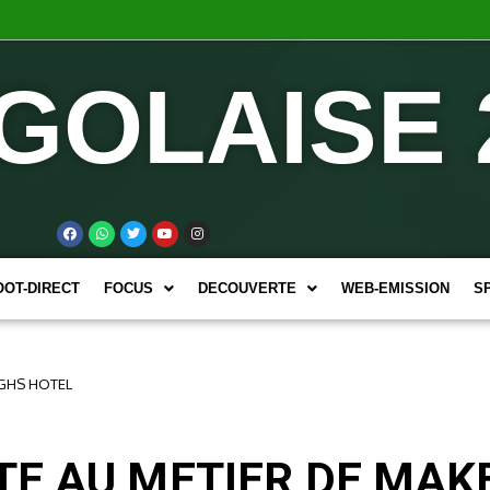
GOLAISE 
OOT-DIRECT
FOCUS
DECOUVERTE
WEB-EMISSION
S
 GHS HOTEL
E AU METIER DE MAK