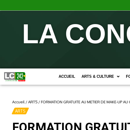
LA CON
ACCUEIL
ARTS & CULTURE
F
Accueil
/
ARTS
/
FORMATION GRATUITE AU METIER DE MAKE-UP AU
ARTS
FORMATION GRATUIT