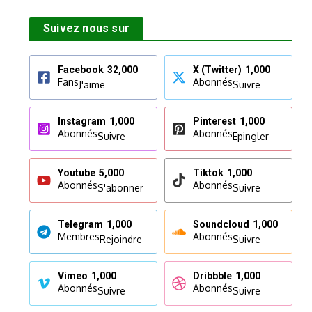
Suivez nous sur
Facebook
32,000
X (Twitter)
1,000
Fans
Abonnés
J'aime
Suivre
Instagram
1,000
Pinterest
1,000
Abonnés
Abonnés
Suivre
Epingler
Youtube
5,000
Tiktok
1,000
Abonnés
Abonnés
S'abonner
Suivre
Telegram
1,000
Soundcloud
1,000
Membres
Abonnés
Rejoindre
Suivre
Vimeo
1,000
Dribbble
1,000
Abonnés
Abonnés
Suivre
Suivre