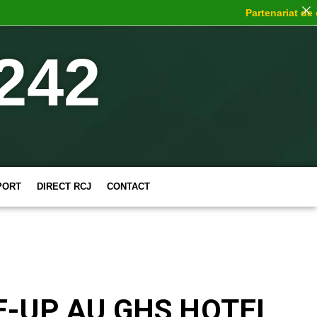
Partenariat de choc
242
PORT
DIRECT RCJ
CONTACT
E-UP AU GHS HOTEL