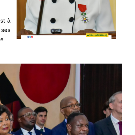
est à
é ses
ie.