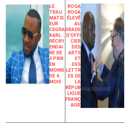
LE
ROGA
TRAU
ROGA
MATIS
ÉLEVÉ
EUR
AU
CEGRA
GRADE
KARL
D’OFFI
RÉCIPI
CIER
ENDAI
DES
RE DE
ARTS
3 PRIX
ET
EN
DES
MOINS
LETTR
DE 4
ES DE
MOIS
LA
RÉPUB
LIQUE
FRANÇ
AISE