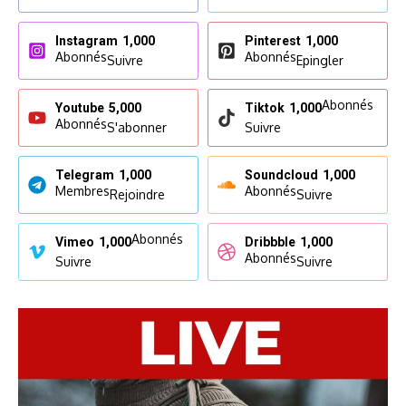
Instagram
1,000
Pinterest
1,000
Abonnés
Abonnés
Suivre
Epingler
Abonnés
Youtube
5,000
Tiktok
1,000
Abonnés
S'abonner
Suivre
Telegram
1,000
Soundcloud
1,000
Membres
Abonnés
Rejoindre
Suivre
Abonnés
Vimeo
1,000
Dribbble
1,000
Abonnés
Suivre
Suivre