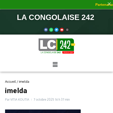
Partenariat
LA CONGOLAISE 242
Accueil
/
imelda
imelda
Par
VITIA KOUTIA
7 octobre 2025
16 h 37 min