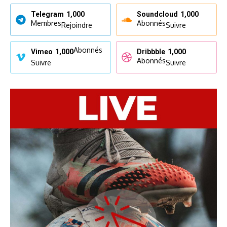
Telegram
1,000
Soundcloud
1,000
Membres
Abonnés
Rejoindre
Suivre
Abonnés
Vimeo
1,000
Dribbble
1,000
Abonnés
Suivre
Suivre