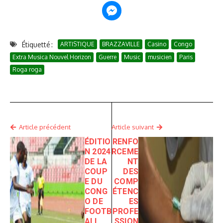
Étiquetté :
ARTISTIQUE
BRAZZAVILLE
Casino
Congo
Extra Musica Nouvel Horizon
Guerre
Music
musicien
Paris
Roga roga
Article précédent
Article suivant
ÉDITIO
RENFO
N 2024
RCEME
DE LA
NT
COUP
DES
E DU
COMP
CONG
ÉTENC
O DE
ES
FOOTB
PROFE
ALL
SSION