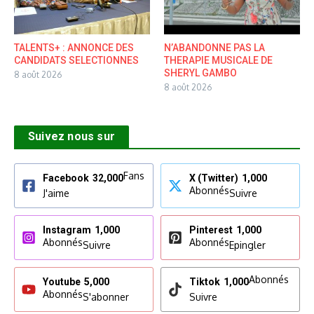
TALENTS+ : ANNONCE DES
N’ABANDONNE PAS LA
CANDIDATS SELECTIONNES
THERAPIE MUSICALE DE
SHERYL GAMBO
8 août 2026
8 août 2026
Suivez nous sur
Fans
Facebook
32,000
X (Twitter)
1,000
Abonnés
J'aime
Suivre
Instagram
1,000
Pinterest
1,000
Abonnés
Abonnés
Suivre
Epingler
Abonnés
Youtube
5,000
Tiktok
1,000
Abonnés
S'abonner
Suivre