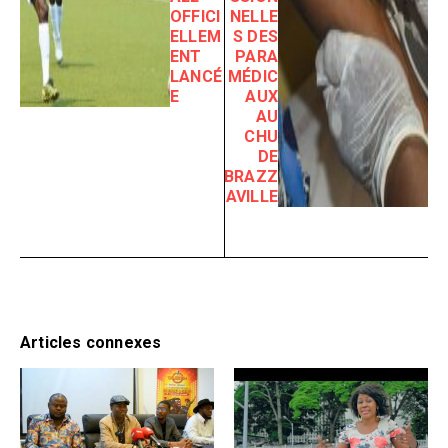
OFFICI
NELLE
ELLEM
S DES
ENT
PARA
LANCÉ
MÉDIC
E
AUX
AU
CHU
DE
BRAZZ
AVILLE
Articles connexes