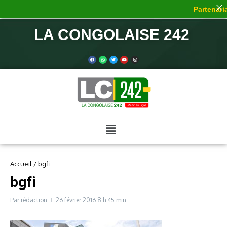
Partenaria
LA CONGOLAISE 242
Accueil
/
bgfi
bgfi
Par
rédaction
26 février 2016
8 h 45 min