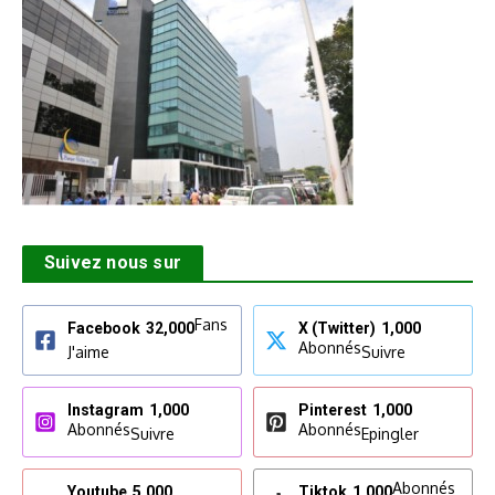
Suivez nous sur
Fans
Facebook
32,000
X (Twitter)
1,000
Abonnés
J'aime
Suivre
Instagram
1,000
Pinterest
1,000
Abonnés
Abonnés
Suivre
Epingler
Abonnés
Youtube
5,000
Tiktok
1,000