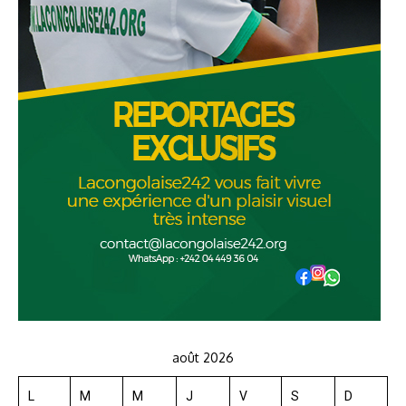
août 2026
L
M
M
J
V
S
D