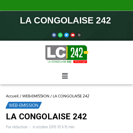
Pa
LA CONGOLAISE 242
Accueil
/
WEB-EMISSION
/
LA CONGOLAISE 242
WEB-EMISSION
LA CONGOLAISE 242
Par
rédaction
6 octobre 2015
10 h 15 min