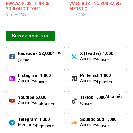
EWAWA PLUS : PRINCE
WALO BOSTINO SUR SA VIE
YOULOU DIT TOUT
ARTISTIQUE
3 juillet 2026
1 juin 2026
Suivez nous sur
Fans
Facebook
32,000
X (Twitter)
1,000
Abonnés
J'aime
Suivre
Instagram
1,000
Pinterest
1,000
Abonnés
Abonnés
Suivre
Epingler
Abonnés
Youtube
5,000
Tiktok
1,000
Abonnés
S'abonner
Suivre
Telegram
1,000
Soundcloud
1,000
Membres
Abonnés
Rejoindre
Suivre