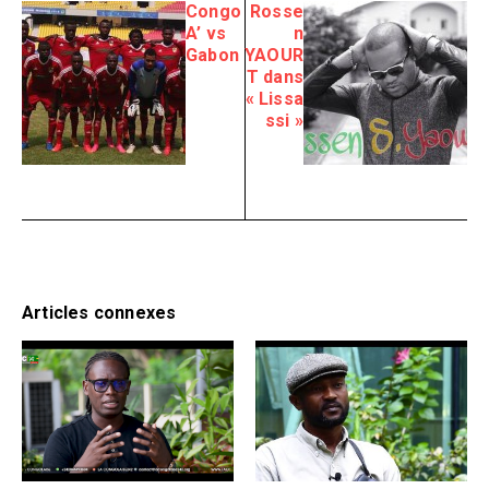
Congo
Rosse
A’ vs
n
Gabon
YAOUR
T dans
« Lissa
ssi »
Articles connexes