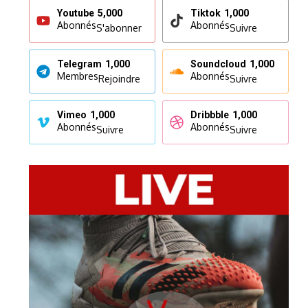
Youtube
5,000
Tiktok
1,000
Abonnés
Abonnés
S'abonner
Suivre
Telegram
1,000
Soundcloud
1,000
Membres
Abonnés
Rejoindre
Suivre
Vimeo
1,000
Dribbble
1,000
Abonnés
Abonnés
Suivre
Suivre