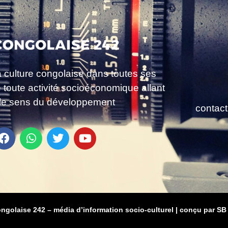
a culture congolaise dans toutes ses
e toute activité socioéconomique allant
le sens du développement
contac
ongolaise 242 – média d’information socio-culturel
|
conçu par SB