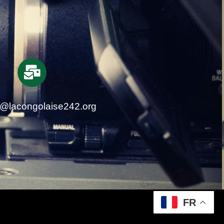
t@lacongolaise242.org
FR