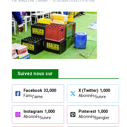
Par
SABLECHE TSIMBA
10 octobre 2024
13 h 47 min
Suivez nous sur
Facebook
32,000
X (Twitter)
1,000
Fans
Abonnés
J'aime
Suivre
Instagram
1,000
Pinterest
1,000
Abonnés
Abonnés
Suivre
Epingler