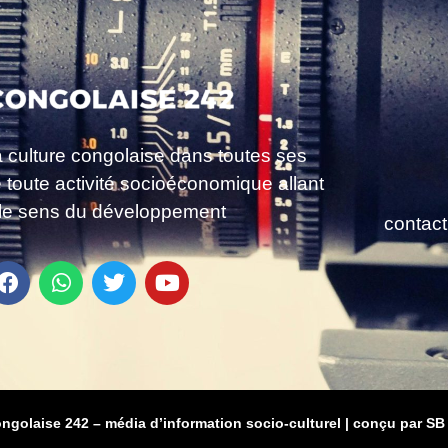
a culture congolaise dans toutes ses
e toute activité socioéconomique allant
le sens du développement
contac
ongolaise 242 – média d’information socio-culturel
|
conçu par SB