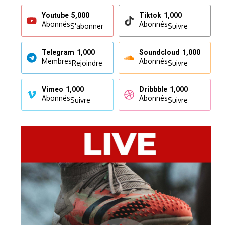
Youtube
5,000
Tiktok
1,000
Abonnés
Abonnés
S'abonner
Suivre
Telegram
1,000
Soundcloud
1,000
Membres
Abonnés
Rejoindre
Suivre
Vimeo
1,000
Dribbble
1,000
Abonnés
Abonnés
Suivre
Suivre