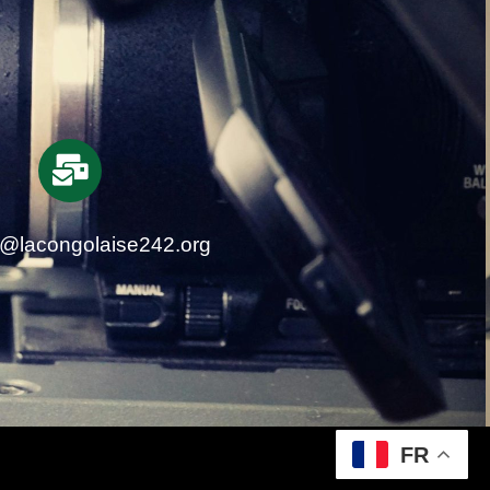
t@lacongolaise242.org
FR