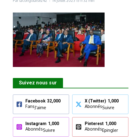
Par
lacongolaise242
14 juillet 2023
15 h 32 min
Suivez nous sur
Facebook
32,000
X (Twitter)
1,000
Fans
Abonnés
J'aime
Suivre
Instagram
1,000
Pinterest
1,000
Abonnés
Abonnés
Suivre
Epingler