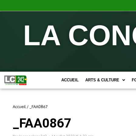
LA CON
ACCUEIL
ARTS & CULTURE
F
Accueil
/
_FAA0867
_FAA0867