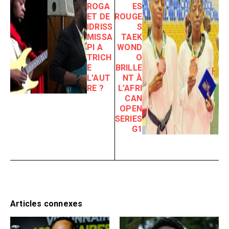
ROGA
ES
ET DE
ROUGE
IDRISS
S
MISSA
TAEK
PI A
WOND
TRICH
O
E
BRILLE
L’AUT
NT À
RE ?
L’AFRI
CAN
OPEN
SERIES
G1
Articles connexes