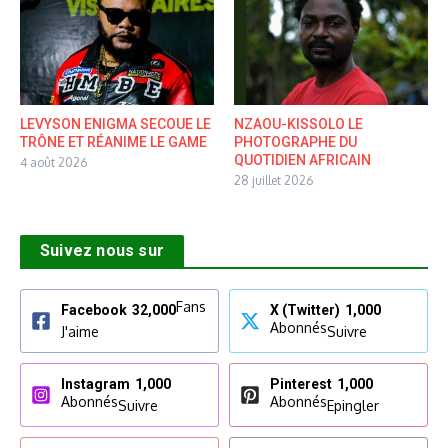
LEVYSON ENIGMA SECOUE LE
NZAOU-KISSOLO LE
TRÔNE ET RÉANIME LE GAME
PHOTOGRAPHE DU
QUOTIDIEN AFRICAIN
4 août 2026
28 juillet 2026
Suivez nous sur
Fans
Facebook
32,000
X (Twitter)
1,000
Abonnés
J'aime
Suivre
Instagram
1,000
Pinterest
1,000
Abonnés
Abonnés
Suivre
Epingler