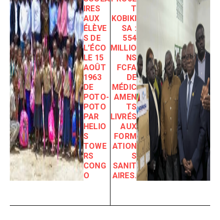
IRES
T
AUX
KOBIKI
ÉLÈVE
SA :
S DE
554
L’ÉCO
MILLIO
LE 15
NS
AOÛT
FCFA
1963
DE
DE
MÉDIC
POTO-
AMEN
POTO
TS
PAR
LIVRÉS
HELIO
AUX
S
FORM
TOWE
ATION
RS
S
CONG
SANIT
O
AIRES.