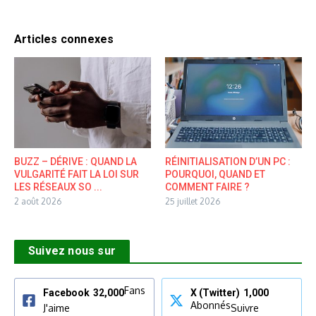
Articles connexes
BUZZ – DÉRIVE : QUAND LA
RÉINITIALISATION D’UN PC :
VULGARITÉ FAIT LA LOI SUR
POURQUOI, QUAND ET
LES RÉSEAUX SO ...
COMMENT FAIRE ?
2 août 2026
25 juillet 2026
Suivez nous sur
Fans
Facebook
32,000
X (Twitter)
1,000
Abonnés
J'aime
Suivre