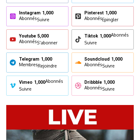
Instagram
1,000
Pinterest
1,000
Abonnés
Abonnés
Suivre
Epingler
Abonnés
Youtube
5,000
Tiktok
1,000
Abonnés
S'abonner
Suivre
Telegram
1,000
Soundcloud
1,000
Membres
Abonnés
Rejoindre
Suivre
Abonnés
Vimeo
1,000
Dribbble
1,000
Abonnés
Suivre
Suivre