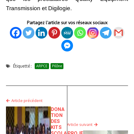
Transmission et Digilogie.
Partagez l’article sur vos réseaux sociaux
Étiquetté :
ARPCE
Pilône
Article précédent
DONA
TION
DES
Article suivant
KITS
SCOLA
PROJE