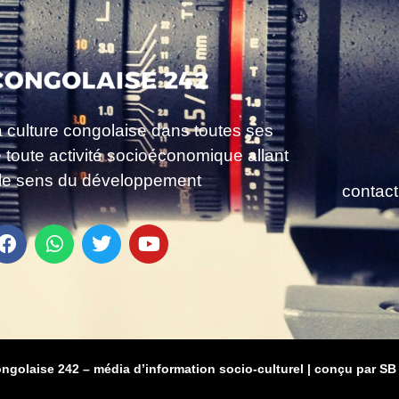
a culture congolaise dans toutes ses
e toute activité socioéconomique allant
le sens du développement
contac
ongolaise 242 – média d’information socio-culturel
|
conçu par SB