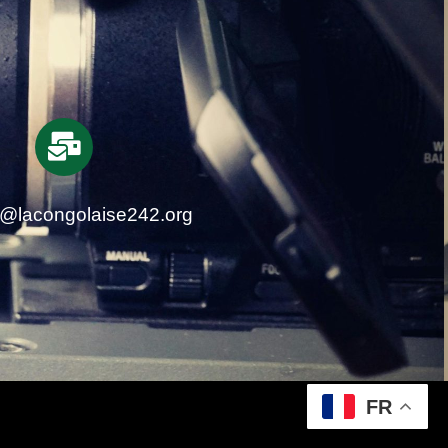
t@lacongolaise242.org
FR