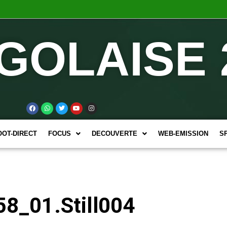
GOLAISE 
OOT-DIRECT
FOCUS
DECOUVERTE
WEB-EMISSION
S
8_01.Still004