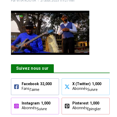
Par
VITIA KOUTIA
21 août 2025
11 h 27 min
Suivez nous sur
Facebook
32,000
X (Twitter)
1,000
Fans
Abonnés
J'aime
Suivre
Instagram
1,000
Pinterest
1,000
Abonnés
Abonnés
Suivre
Epingler