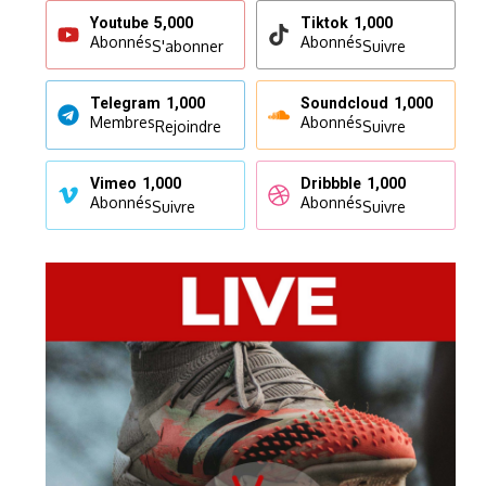
Youtube
5,000
Tiktok
1,000
Abonnés
Abonnés
S'abonner
Suivre
Telegram
1,000
Soundcloud
1,000
Membres
Abonnés
Rejoindre
Suivre
Vimeo
1,000
Dribbble
1,000
Abonnés
Abonnés
Suivre
Suivre