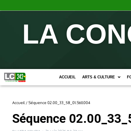
LA CON
ACCUEIL
ARTS & CULTURE
F
Accueil
/
Séquence 02.00_33_58_01.Still004
Séquence 02.00_33_5