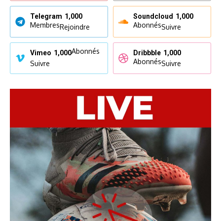
Telegram
1,000
Soundcloud
1,000
Membres
Abonnés
Rejoindre
Suivre
Abonnés
Vimeo
1,000
Dribbble
1,000
Abonnés
Suivre
Suivre