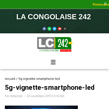
Partenariat
LA CONGOLAISE 242
Accueil
/
5g-vignette-smartphone-led
5g-vignette-smartphone-led
Par
rédaction
26 novembre 2019
6 h 16 min