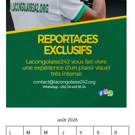
août 2026
L
M
M
J
V
S
D