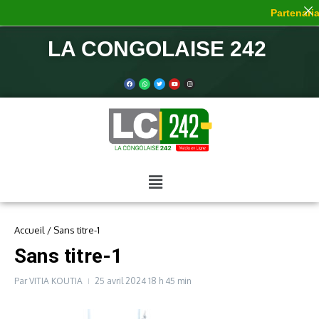
Partenariat
LA CONGOLAISE 242
Accueil
/
Sans titre-1
Sans titre-1
Par
VITIA KOUTIA
25 avril 2024
18 h 45 min