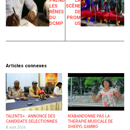
PREND
LA
LES
SCÈNE
RÊNES
DE
DU
PROM
DCMP
US
Articles connexes
TALENTS+ : ANNONCE DES
N’ABANDONNE PAS LA
CANDIDATS SELECTIONNES
THERAPIE MUSICALE DE
SHERYL GAMBO
8 août 2026