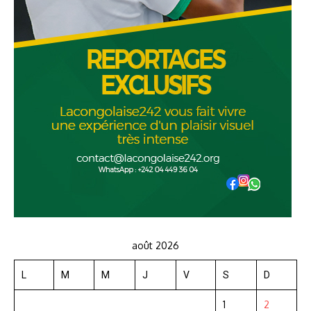
août 2026
L
M
M
J
V
S
D
1
2