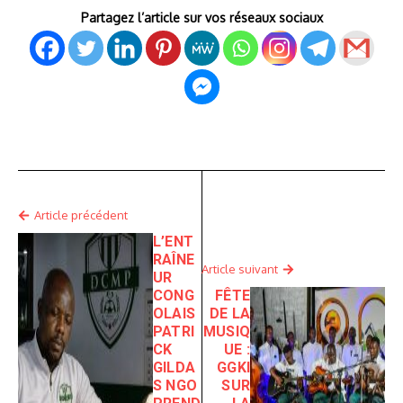
Partagez l’article sur vos réseaux sociaux
Article précédent
L’ENT
RAÎNE
Article suivant
UR
CONG
FÊTE
OLAIS
DE LA
PATRI
MUSIQ
CK
UE :
GILDA
GGKI
S NGO
SUR