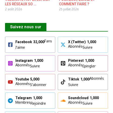
LES RÉSEAUX SO ...
COMMENT FAIRE ?
2 août 2026
25 juillet 2026
Suivez nous sur
Fans
Facebook
32,000
X (Twitter)
1,000
Abonnés
J'aime
Suivre
Instagram
1,000
Pinterest
1,000
Abonnés
Abonnés
Suivre
Epingler
Abonnés
Youtube
5,000
Tiktok
1,000
Abonnés
S'abonner
Suivre
Telegram
1,000
Soundcloud
1,000
Membres
Abonnés
Rejoindre
Suivre