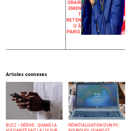
ORAIR
EMEN
T
RETEN
U À
PARIS.
Articles connexes
BUZZ – DÉRIVE : QUAND LA
RÉINITIALISATION D’UN PC :
VULGARITÉ FAIT LA LOI SUR
POURQUOI, QUAND ET