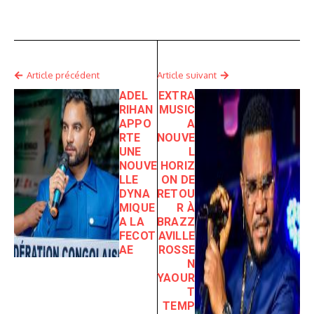
Article précédent
Article suivant
ADEL
EXTRA
RIHAN
MUSIC
APPO
A
RTE
NOUVE
UNE
L
NOUVE
HORIZ
LLE
ON DE
DYNA
RETOU
MIQUE
R À
A LA
BRAZZ
FECOT
AVILLE
AE
ROSSE
N
YAOUR
T
TEMP