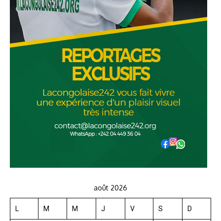
août 2026
L
M
M
J
V
S
D