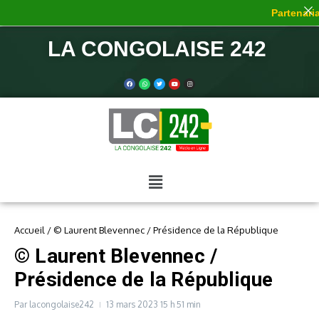
Partenariat
LA CONGOLAISE 242
Accueil
/
© Laurent Blevennec / Présidence de la République
© Laurent Blevennec /
Présidence de la République
Par
lacongolaise242
13 mars 2023
15 h 51 min