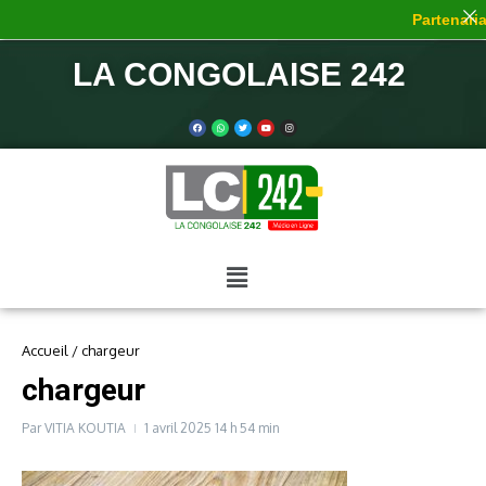
Partenariat
LA CONGOLAISE 242
Accueil
/
chargeur
chargeur
Par
VITIA KOUTIA
1 avril 2025
14 h 54 min