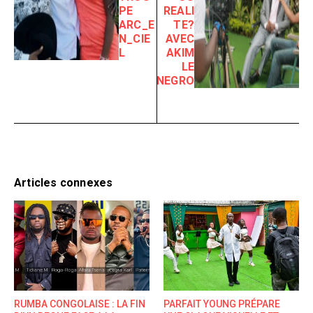
PE
REALI
ARC_E
TE?
N_CIE
AVEC
L
AKIM
LE
NEGRO
Articles connexes
RUMBA CONGOLAISE : LA FIN
PARFAIT YOUNG PRÉPARE