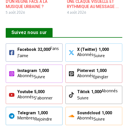
D’UN REGNE FACE A LA
UNE CLAQUE VISUELLE ET
MUSIQUE URBAINE ?
RYTHMIQUE AU MESSAGE ...
5 août 2026
4 août 2026
Suivez nous sur
Fans
Facebook
32,000
X (Twitter)
1,000
Abonnés
J'aime
Suivre
Instagram
1,000
Pinterest
1,000
Abonnés
Abonnés
Suivre
Epingler
Abonnés
Youtube
5,000
Tiktok
1,000
Abonnés
S'abonner
Suivre
Telegram
1,000
Soundcloud
1,000
Membres
Abonnés
Rejoindre
Suivre