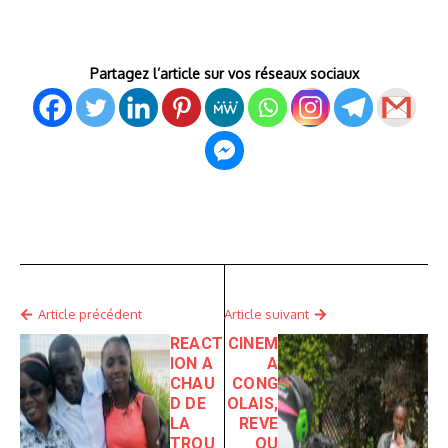
Partagez l’article sur vos réseaux sociaux
Article précédent
Article suivant
REACT
CINEM
ION A
A
CHAU
CONG
D DE
OLAIS,
LA
REVE
TROU
OU