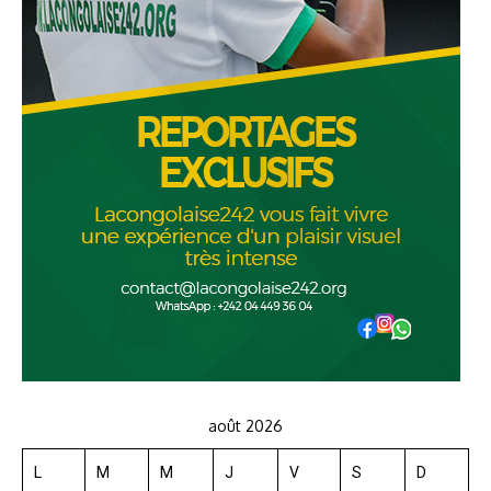
août 2026
L
M
M
J
V
S
D