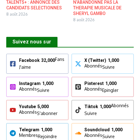
TALENTS+ : ANNONCE DES
N’ABANDONNE PAS LA
CANDIDATS SELECTIONNES
THERAPIE MUSICALE DE
SHERYL GAMBO
8 août 2026
8 août 2026
Suivez nous sur
Fans
Facebook
32,000
X (Twitter)
1,000
Abonnés
J'aime
Suivre
Instagram
1,000
Pinterest
1,000
Abonnés
Abonnés
Suivre
Epingler
Abonnés
Youtube
5,000
Tiktok
1,000
Abonnés
S'abonner
Suivre
Telegram
1,000
Soundcloud
1,000
Membres
Abonnés
Rejoindre
Suivre