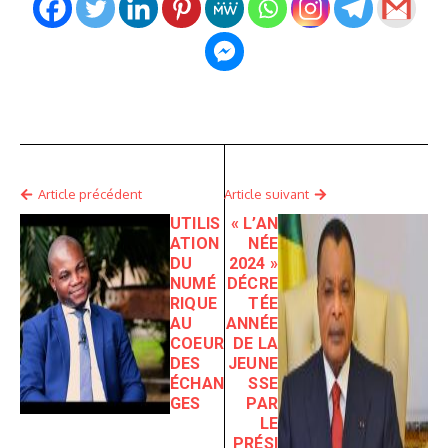
Article précédent
Article suivant
UTILIS
« L’AN
ATION
NÉE
DU
2024 »
NUMÉ
DÉCRE
RIQUE
TÉE
AU
ANNÉE
COEUR
DE LA
DES
JEUNE
ÉCHAN
SSE
GES
PAR
LE
PRÉSI