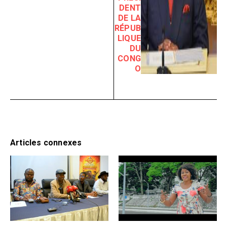
DENT
DE LA
RÉPUB
LIQUE
DU
CONG
O
Articles connexes