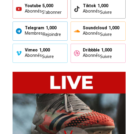
Youtube
5,000
Tiktok
1,000
Abonnés
Abonnés
S'abonner
Suivre
Telegram
1,000
Soundcloud
1,000
Membres
Abonnés
Rejoindre
Suivre
Vimeo
1,000
Dribbble
1,000
Abonnés
Abonnés
Suivre
Suivre