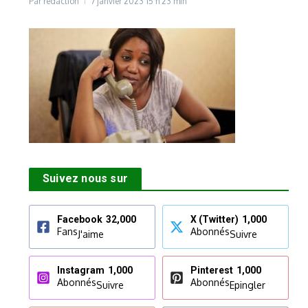
Par
rédaction
7 janvier 2023
15 h 23 min
Suivez nous sur
Facebook
32,000
X (Twitter)
1,000
Fans
Abonnés
J'aime
Suivre
Instagram
1,000
Pinterest
1,000
Abonnés
Abonnés
Suivre
Epingler