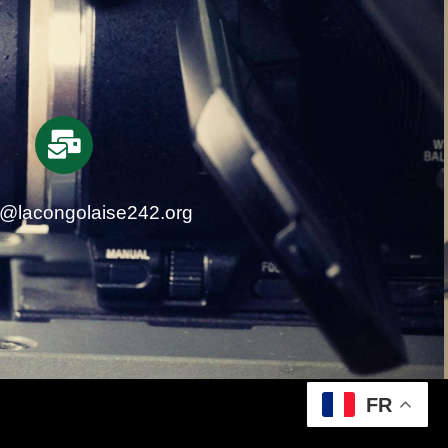
t@lacongolaise242.org
FR