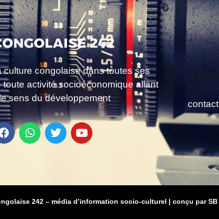
a culture congolaise dans toutes ses
e toute activité socioéconomique allant
le sens du développement
contac
ongolaise 242 – média d’information socio-culturel
|
conçu par SB