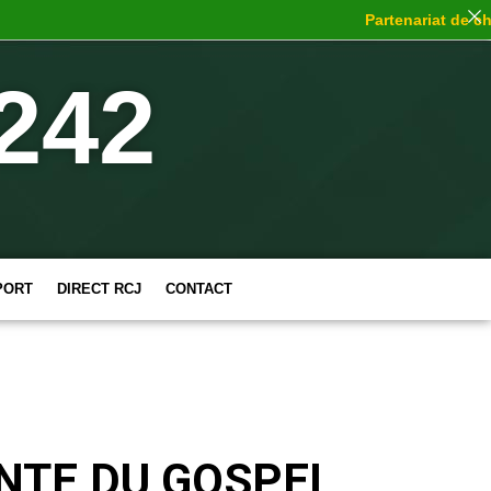
Partenariat de choc
: 
242
PORT
DIRECT RCJ
CONTACT
NTE DU GOSPEL