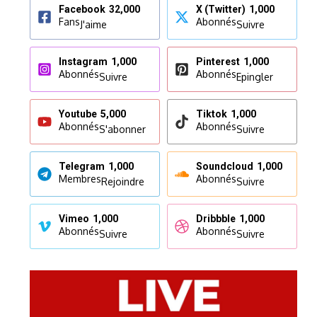
Facebook
32,000
X (Twitter)
1,000
Fans
Abonnés
J'aime
Suivre
Instagram
1,000
Pinterest
1,000
Abonnés
Abonnés
Suivre
Epingler
Youtube
5,000
Tiktok
1,000
Abonnés
Abonnés
S'abonner
Suivre
Telegram
1,000
Soundcloud
1,000
Membres
Abonnés
Rejoindre
Suivre
Vimeo
1,000
Dribbble
1,000
Abonnés
Abonnés
Suivre
Suivre