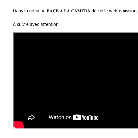
Dans la rubrique 𝐅𝐀𝐂𝐄 𝐀 𝐋𝐀 𝐂𝐀𝐌𝐄𝐑𝐀 de cette web-émissio
A suivre avec attention