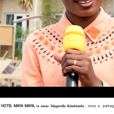
O HOTEL MAYA MAYA,
l𝐚 𝐬𝐨𝐞𝐮𝐫 𝐌𝐚𝐠𝐚𝐫𝐞𝐥𝐥𝐞 𝐊𝐢𝐦𝐛𝐞𝐦𝐛𝐞 , n