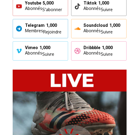
Youtube
5,000
Tiktok
1,000
Abonnés
Abonnés
S'abonner
Suivre
Telegram
1,000
Soundcloud
1,000
Membres
Abonnés
Rejoindre
Suivre
Vimeo
1,000
Dribbble
1,000
Abonnés
Abonnés
Suivre
Suivre