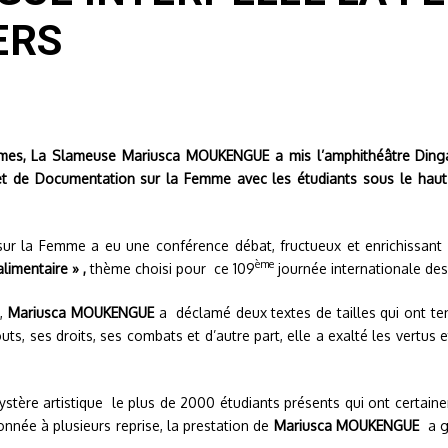
ERS
emmes, La Slameuse Mariusca MOUKENGUE a mis l’amphithéâtre Dinga 
n et de Documentation sur la Femme avec les étudiants sous le ha
r la Femme a eu une conférence débat, fructueux et enrichissant av
ème
limentaire » ,
thème choisi pour ce 109
journée internationale des
s,
Mariusca
MOUKENGUE
a déclamé deux textes de tailles qui ont ten
ts, ses droits, ses combats et d’autre part, elle a exalté les vertus 
stère artistique le plus de 2000 étudiants présents qui ont certaine
nnée à plusieurs reprise, la prestation de
Mariusca MOUKENGUE
a g