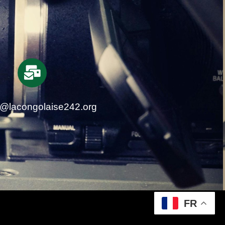
t@lacongolaise242.org
FR