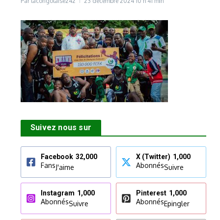
Par
lacongolaise242
23 décembre 2024
10 h 41 min
Suivez nous sur
Facebook
32,000
X (Twitter)
1,000
Fans
Abonnés
J'aime
Suivre
Instagram
1,000
Pinterest
1,000
Abonnés
Abonnés
Suivre
Epingler