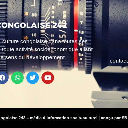
a culture congolaise dans toutes ses
e toute activité socioéconomique allant
le sens du développement
contac
ongolaise 242 – média d’information socio-culturel
|
conçu par SB