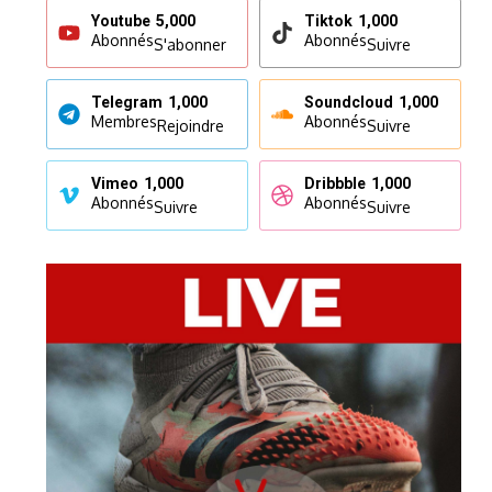
Youtube
5,000
Tiktok
1,000
Abonnés
Abonnés
S'abonner
Suivre
Telegram
1,000
Soundcloud
1,000
Membres
Abonnés
Rejoindre
Suivre
Vimeo
1,000
Dribbble
1,000
Abonnés
Abonnés
Suivre
Suivre