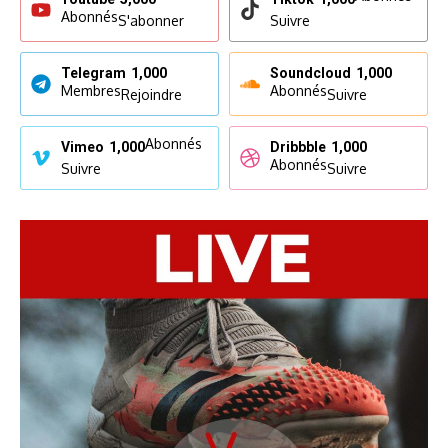
Abonnés
S'abonner
Suivre
Telegram
1,000
Soundcloud
1,000
Membres
Abonnés
Rejoindre
Suivre
Abonnés
Vimeo
1,000
Dribbble
1,000
Abonnés
Suivre
Suivre