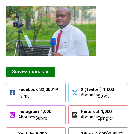
Suivez nous sur
Fans
Facebook
32,000
X (Twitter)
1,000
Abonnés
J'aime
Suivre
Instagram
1,000
Pinterest
1,000
Abonnés
Abonnés
Suivre
Epingler
Abonnés
Youtube
5,000
Tiktok
1,000