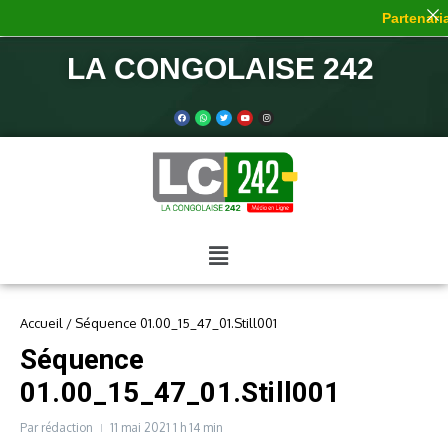
Partenaria
LA CONGOLAISE 242
Accueil
/
Séquence 01.00_15_47_01.Still001
Séquence
01.00_15_47_01.Still001
Par
rédaction
11 mai 2021
1 h 14 min