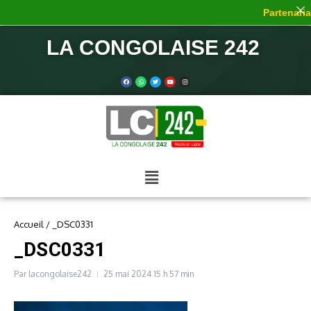
Partenariat
LA CONGOLAISE 242
Accueil
/
_DSC0331
_DSC0331
Par
lacongolaise242
25 mai 2024
15 h 57 min