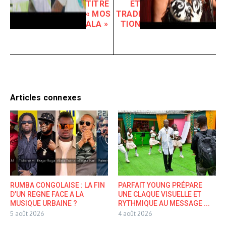
TITRE
ET
« MOS
TRADI
ALA »
TION
Articles connexes
RUMBA CONGOLAISE : LA FIN
PARFAIT YOUNG PRÉPARE
D’UN REGNE FACE A LA
UNE CLAQUE VISUELLE ET
MUSIQUE URBAINE ?
RYTHMIQUE AU MESSAGE ...
5 août 2026
4 août 2026