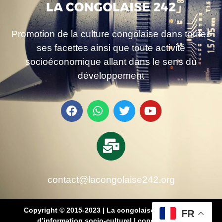
Promotion de la culture congolaise dans toutes
ses facettes ainsi que toute activité
socioéconomique allant dans le sens du
développement
contact@lacongolaise242.org
Copyright © 2015-2023 | La congolaise 242 – média
FR
d’information socio-culturel
|
conçu par SB