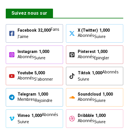
Suivez nous sur
Fans
Facebook
32,000
X (Twitter)
1,000
Abonnés
J'aime
Suivre
Instagram
1,000
Pinterest
1,000
Abonnés
Abonnés
Suivre
Epingler
Abonnés
Youtube
5,000
Tiktok
1,000
Abonnés
S'abonner
Suivre
Telegram
1,000
Soundcloud
1,000
Membres
Abonnés
Rejoindre
Suivre
Abonnés
Vimeo
1,000
Dribbble
1,000
Abonnés
Suivre
Suivre