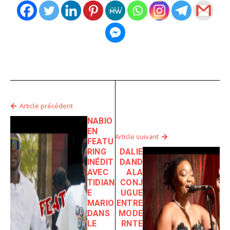
Article précédent
NABIO
EN
Article suivant
FEATU
RING
DALIE
INÉDIT
DAND
AVEC
ALA
TIDIAN
CONJ
E
UGUE
MARIO
ENTRE
DANS
MODE
LE
RNTE