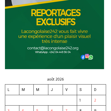
août 2026
L
M
M
J
V
S
D
1
2
3
4
5
6
7
8
9