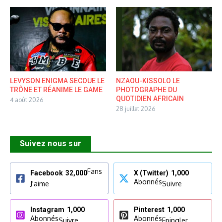
LEVYSON ENIGMA SECOUE LE
NZAOU-KISSOLO LE
TRÔNE ET RÉANIME LE GAME
PHOTOGRAPHE DU
QUOTIDIEN AFRICAIN
4 août 2026
28 juillet 2026
Suivez nous sur
Fans
Facebook
32,000
X (Twitter)
1,000
Abonnés
J'aime
Suivre
Instagram
1,000
Pinterest
1,000
Abonnés
Abonnés
Suivre
Epingler