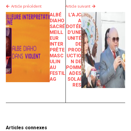
Article précédent
Article suivant
ALBÉ
L’AJC
DIAHO
A
SACRÉ
DOTÉE
MEILL
D’UNE
EUR
UNITÉ
INTER
DE
PRÈTE
PROD
MASC
UCTIO
ULIN
N DE
AU
POMM
FESTIL
ADES
AG
SOLAI
RES
Articles connexes