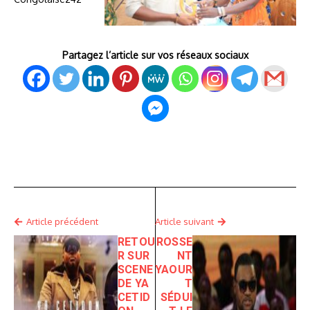
Partagez l’article sur vos réseaux sociaux
Article précédent
Article suivant
RETOU
ROSSE
R SUR
NT
SCENE
YAOUR
DE YA
T
CETID
SÉDUI