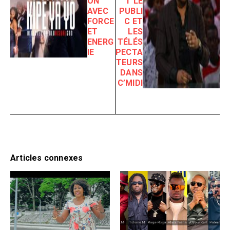
ON
T LE
AVEC
PUBLI
FORCE
C ET
ET
LES
ENERG
TÉLÉS
IE
PECTA
TEURS
DANS
C’MIDI
Articles connexes