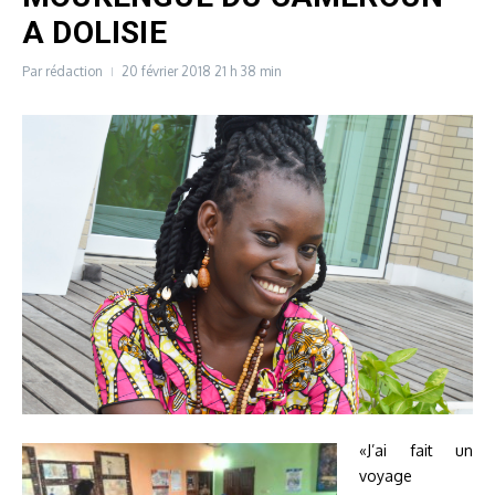
A DOLISIE
Par
rédaction
20 février 2018
21 h 38 min
«J’ai fait un
voyage