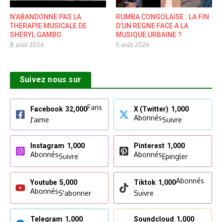
N’ABANDONNE PAS LA
RUMBA CONGOLAISE : LA FIN
THERAPIE MUSICALE DE
D’UN REGNE FACE A LA
SHERYL GAMBO
MUSIQUE URBAINE ?
8 août 2026
5 août 2026
Suivez nous sur
Fans
Facebook
32,000
X (Twitter)
1,000
Abonnés
J'aime
Suivre
Instagram
1,000
Pinterest
1,000
Abonnés
Abonnés
Suivre
Epingler
Abonnés
Youtube
5,000
Tiktok
1,000
Abonnés
S'abonner
Suivre
Telegram
1,000
Soundcloud
1,000