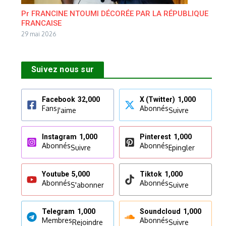
Pr FRANCINE NTOUMI DÉCORÉE PAR LA RÉPUBLIQUE
FRANCAISE
29 mai 2026
Suivez nous sur
Facebook
32,000
X (Twitter)
1,000
Fans
Abonnés
J'aime
Suivre
Instagram
1,000
Pinterest
1,000
Abonnés
Abonnés
Suivre
Epingler
Youtube
5,000
Tiktok
1,000
Abonnés
Abonnés
S'abonner
Suivre
Telegram
1,000
Soundcloud
1,000
Membres
Abonnés
Rejoindre
Suivre