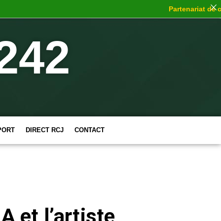
Partenariat de choc
: 
242
PORT
DIRECT RCJ
CONTACT
 et l’artiste