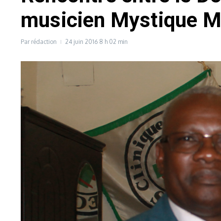
musicien Mystique M
Par
rédaction
24 juin 2016
8 h 02 min