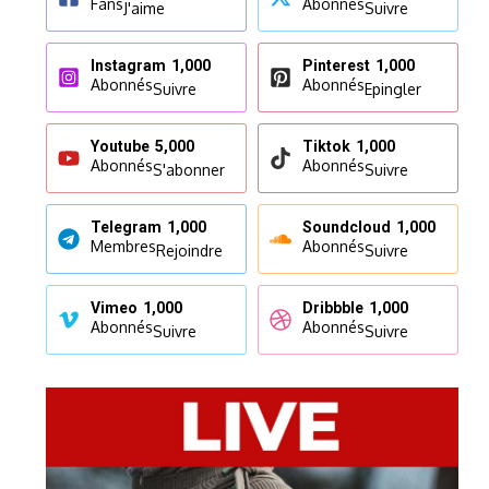
Fans
Abonnés
J'aime
Suivre
Instagram
1,000
Pinterest
1,000
Abonnés
Abonnés
Suivre
Epingler
Youtube
5,000
Tiktok
1,000
Abonnés
Abonnés
S'abonner
Suivre
Telegram
1,000
Soundcloud
1,000
Membres
Abonnés
Rejoindre
Suivre
Vimeo
1,000
Dribbble
1,000
Abonnés
Abonnés
Suivre
Suivre