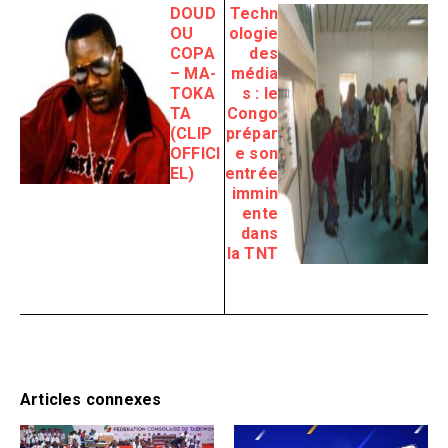
DOUD
Techn
OU
ologie
COPA
des
– MA-
média
TOKA
s : le
TA
Congo
(CLIP
prépar
OFFICI
e son
EL)
entrée
immin
ente
dans
la TNT
Articles connexes