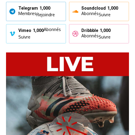
Telegram
1,000
Soundcloud
1,000
Membres
Abonnés
Rejoindre
Suivre
Abonnés
Vimeo
1,000
Dribbble
1,000
Abonnés
Suivre
Suivre