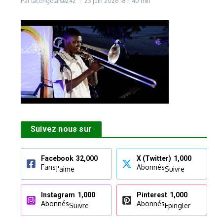
Par
lacongolaise242
23 juin 2026
18 h 40 min
Suivez nous sur
Facebook
32,000
X (Twitter)
1,000
Fans
Abonnés
J'aime
Suivre
Instagram
1,000
Pinterest
1,000
Abonnés
Abonnés
Suivre
Epingler