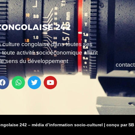
a culture congolaise dans toutes ses
e toute activité socioéconomique allant
le sens du développement
contac
ongolaise 242 – média d’information socio-culturel
|
conçu par SB