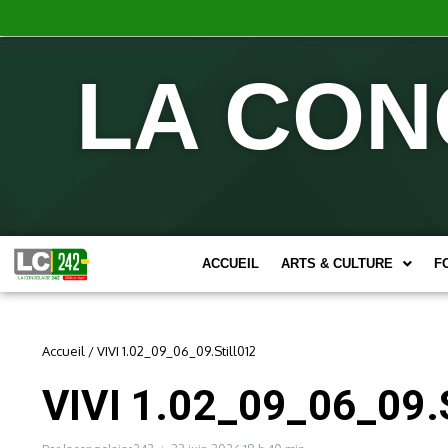
LA CON
ACCUEIL
ARTS & CULTURE
F
Accueil
/
VIVI 1.02_09_06_09.Still012
VIVI 1.02_09_06_09.S