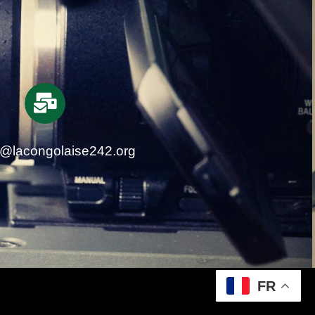
t@lacongolaise242.org
FR