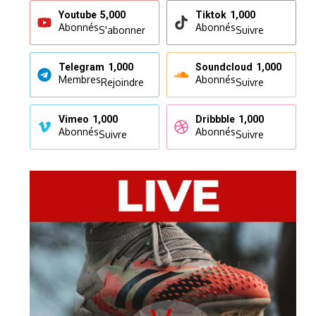
Youtube
5,000
Tiktok
1,000
Abonnés
Abonnés
S'abonner
Suivre
Telegram
1,000
Soundcloud
1,000
Membres
Abonnés
Rejoindre
Suivre
Vimeo
1,000
Dribbble
1,000
Abonnés
Abonnés
Suivre
Suivre