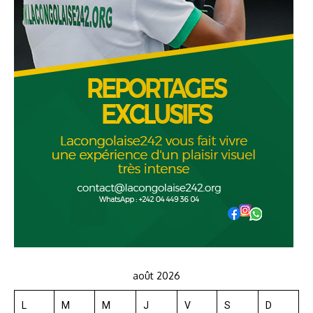
août 2026
L
M
M
J
V
S
D