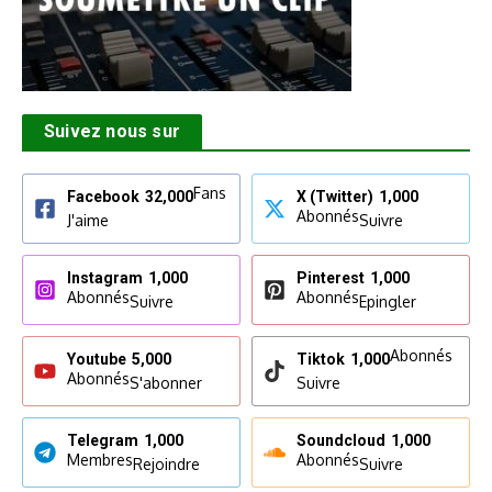
Suivez nous sur
Fans
Facebook
32,000
X (Twitter)
1,000
Abonnés
J'aime
Suivre
Instagram
1,000
Pinterest
1,000
Abonnés
Abonnés
Suivre
Epingler
Abonnés
Youtube
5,000
Tiktok
1,000
Abonnés
S'abonner
Suivre
Telegram
1,000
Soundcloud
1,000
Membres
Abonnés
Rejoindre
Suivre