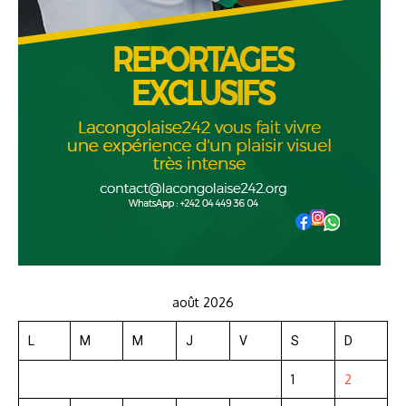
août 2026
L
M
M
J
V
S
D
1
2