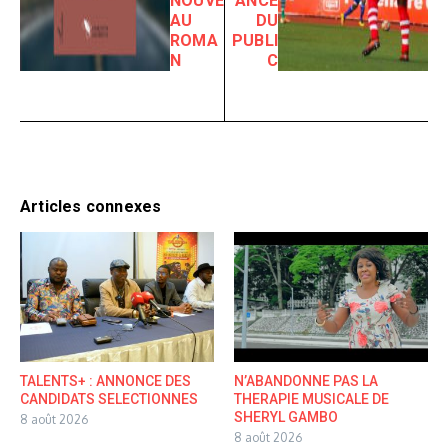
NOUVE
ANCE
AU
DU
ROMA
PUBLI
N
C
Articles connexes
TALENTS+ : ANNONCE DES
N’ABANDONNE PAS LA
CANDIDATS SELECTIONNES
THERAPIE MUSICALE DE
SHERYL GAMBO
8 août 2026
8 août 2026