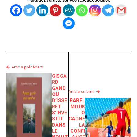
Article précédent
GISCA
RD
GAND
Article suivant
OU
D’ISSE
BAREL
RET
MOUK
S’INVE
O
STIT
GAGNE
DANS
LA
LE
CONFI