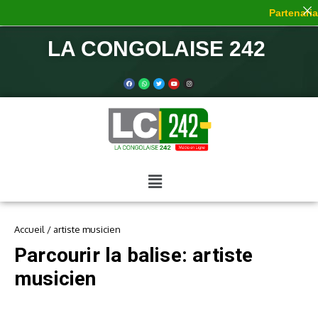
Partenariat
LA CONGOLAISE 242
Accueil
/
artiste musicien
Parcourir la balise: artiste
musicien