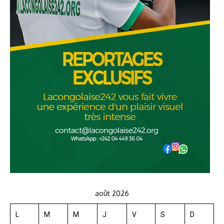
août 2026
L
M
M
J
V
S
D