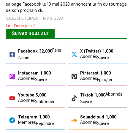
sa page Facebook le 10 mai 2023 annonçant la fin du tournage
de son prochain cli...
SABLECHE TSIMBA
16 mai 2023
Lire l'intégralité
Suivez nous sur
Fans
Facebook
32,000
X (Twitter)
1,000
Abonnés
J'aime
Suivre
Instagram
1,000
Pinterest
1,000
Abonnés
Abonnés
Suivre
Epingler
Abonnés
Youtube
5,000
Tiktok
1,000
Abonnés
S'abonner
Suivre
Telegram
1,000
Soundcloud
1,000
Membres
Abonnés
Rejoindre
Suivre