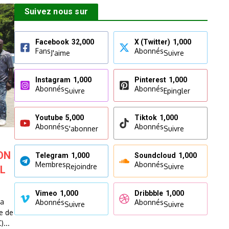
Suivez nous sur
Facebook
32,000
X (Twitter)
1,000
Fans
Abonnés
J'aime
Suivre
Instagram
1,000
Pinterest
1,000
Abonnés
Abonnés
Suivre
Epingler
Youtube
5,000
Tiktok
1,000
Abonnés
Abonnés
S'abonner
Suivre
ON
Telegram
1,000
Soundcloud
1,000
Membres
Abonnés
Rejoindre
Suivre
L
Vimeo
1,000
Dribbble
1,000
la
Abonnés
Abonnés
Suivre
Suivre
e de
...