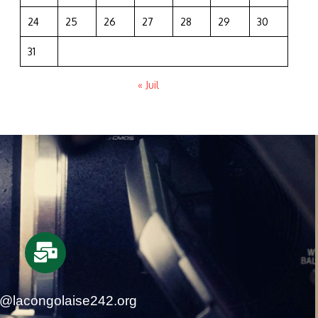
24
25
26
27
28
29
30
31
« Juil
t@lacongolaise242.org