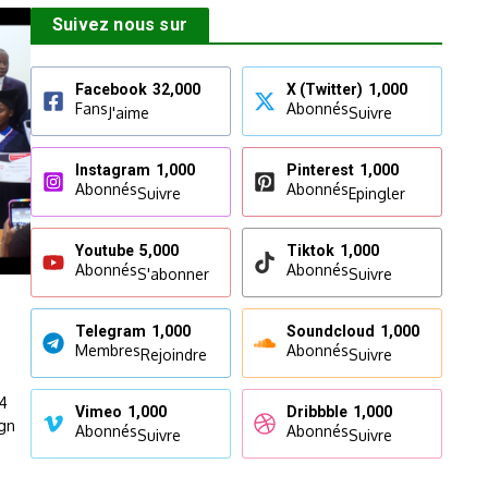
Suivez nous sur
Facebook
32,000
X (Twitter)
1,000
Fans
Abonnés
J'aime
Suivre
Instagram
1,000
Pinterest
1,000
Abonnés
Abonnés
Suivre
Epingler
Youtube
5,000
Tiktok
1,000
Abonnés
Abonnés
S'abonner
Suivre
Telegram
1,000
Soundcloud
1,000
Membres
Abonnés
Rejoindre
Suivre
 4
Vimeo
1,000
Dribbble
1,000
ign
Abonnés
Abonnés
Suivre
Suivre