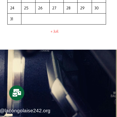
24
25
26
27
28
29
30
31
« Juil
t@lacongolaise242.org