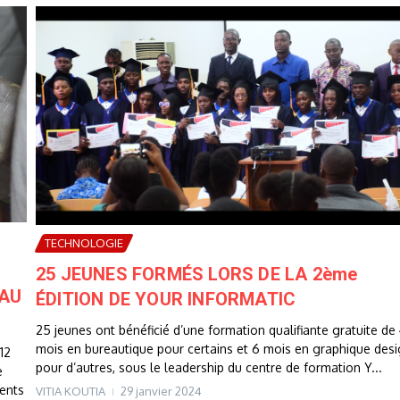
TECHNOLOGIE
25 JEUNES FORMÉS LORS DE LA 2ème
 AU
ÉDITION DE YOUR INFORMATIC
25 jeunes ont bénéficié d’une formation qualifiante gratuite de
mois en bureautique pour certains et 6 mois en graphique des
12
pour d’autres, sous le leadership du centre de formation Y...
e
rents
VITIA KOUTIA
29 janvier 2024