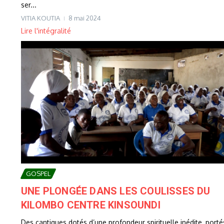
ser...
VITIA KOUTIA
8 mai 2024
Lire l'intégralité
GOSPEL
UNE PLONGÉE DANS LES COULISSES DU
KILOMBO CENTRE KINSOUNDI
Des cantiques dotés d’une profondeur spirituelle inédite, porté