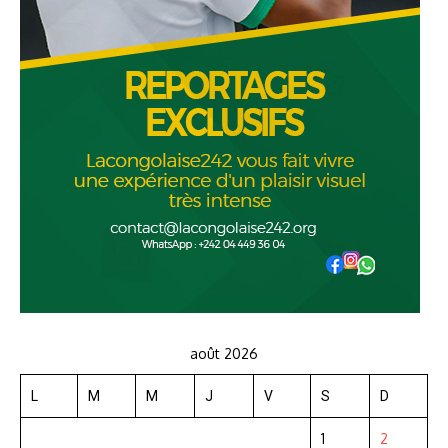
août 2026
L
M
M
J
V
S
D
1
2