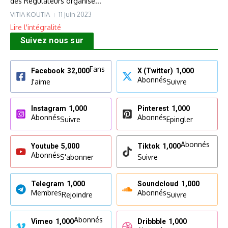
des Régulateurs organisé...
VITIA KOUTIA
11 juin 2023
Lire l'intégralité
Suivez nous sur
Fans
Facebook
32,000
X (Twitter)
1,000
Abonnés
J'aime
Suivre
Instagram
1,000
Pinterest
1,000
Abonnés
Abonnés
Suivre
Epingler
Abonnés
Youtube
5,000
Tiktok
1,000
Abonnés
S'abonner
Suivre
Telegram
1,000
Soundcloud
1,000
Membres
Abonnés
Rejoindre
Suivre
Abonnés
Vimeo
1,000
Dribbble
1,000