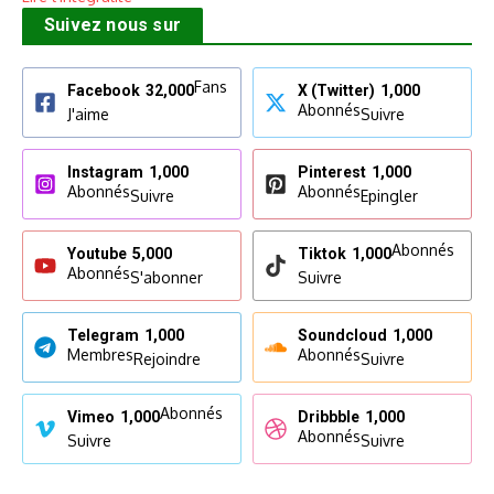
Suivez nous sur
Fans
Facebook
32,000
X (Twitter)
1,000
Abonnés
J'aime
Suivre
Instagram
1,000
Pinterest
1,000
Abonnés
Abonnés
Suivre
Epingler
Abonnés
Youtube
5,000
Tiktok
1,000
Abonnés
S'abonner
Suivre
Telegram
1,000
Soundcloud
1,000
Membres
Abonnés
Rejoindre
Suivre
Abonnés
Vimeo
1,000
Dribbble
1,000
Abonnés
Suivre
Suivre