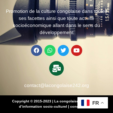
Promotion de la culture congolaise dans toutes
ses facettes ainsi que toute activité
socioéconomique allant dans le sens du
développement
contact@lacongolaise242.org
Copyright © 2015-2023 | La congolaise 242 – média
FR
d’information socio-culturel
|
conçu par SB