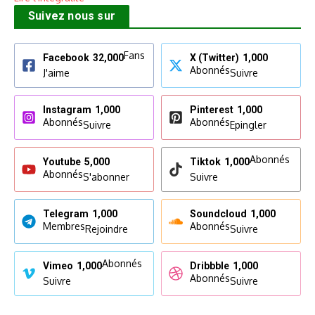
Suivez nous sur
Fans
Facebook
32,000
X (Twitter)
1,000
Abonnés
J'aime
Suivre
Instagram
1,000
Pinterest
1,000
Abonnés
Abonnés
Suivre
Epingler
Abonnés
Youtube
5,000
Tiktok
1,000
Abonnés
S'abonner
Suivre
Telegram
1,000
Soundcloud
1,000
Membres
Abonnés
Rejoindre
Suivre
Abonnés
Vimeo
1,000
Dribbble
1,000
Abonnés
Suivre
Suivre