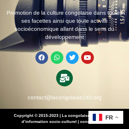
Promotion de la culture congolaise dans toutes
ses facettes ainsi que toute activité
socioéconomique allant dans le sens du
développement
contact@lacongolaise242.org
Copyright © 2015-2023 | La congolaise 242 – média
FR
d’information socio-culturel
|
conçu par SB