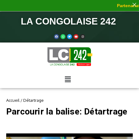
Partenariat
LA CONGOLAISE 242
Accueil
/
Détartrage
Parcourir la balise: Détartrage