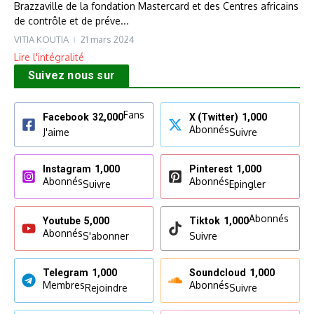
Brazzaville de la fondation Mastercard et des Centres africains
de contrôle et de préve...
VITIA KOUTIA
21 mars 2024
Lire l'intégralité
Suivez nous sur
Fans
Facebook
32,000
X (Twitter)
1,000
Abonnés
J'aime
Suivre
Instagram
1,000
Pinterest
1,000
Abonnés
Abonnés
Suivre
Epingler
Abonnés
Youtube
5,000
Tiktok
1,000
Abonnés
S'abonner
Suivre
Telegram
1,000
Soundcloud
1,000
Membres
Abonnés
Rejoindre
Suivre