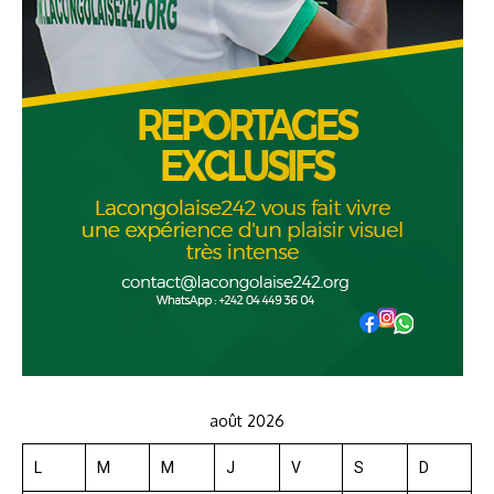
août 2026
L
M
M
J
V
S
D