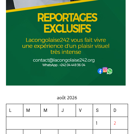
août 2026
L
M
M
J
V
S
D
1
2