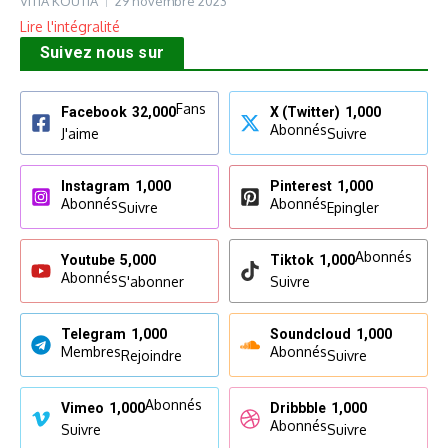
VITIA KOUTIA
29 novembre 2023
Lire l'intégralité
Suivez nous sur
Fans
Facebook
32,000
X (Twitter)
1,000
Abonnés
J'aime
Suivre
Instagram
1,000
Pinterest
1,000
Abonnés
Abonnés
Suivre
Epingler
Abonnés
Youtube
5,000
Tiktok
1,000
Abonnés
S'abonner
Suivre
Telegram
1,000
Soundcloud
1,000
Membres
Abonnés
Rejoindre
Suivre
Abonnés
Vimeo
1,000
Dribbble
1,000
Abonnés
Suivre
Suivre