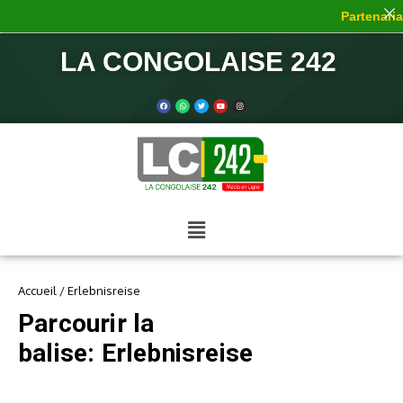
Partenariat
LA CONGOLAISE 242
Accueil
/
Erlebnisreise
Parcourir la
balise: Erlebnisreise