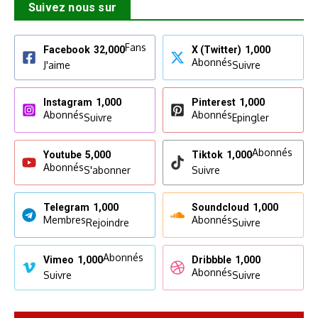
Suivez nous sur
Fans
Facebook
32,000
X (Twitter)
1,000
Abonnés
J'aime
Suivre
Instagram
1,000
Pinterest
1,000
Abonnés
Abonnés
Suivre
Epingler
Abonnés
Youtube
5,000
Tiktok
1,000
Abonnés
S'abonner
Suivre
Telegram
1,000
Soundcloud
1,000
Membres
Abonnés
Rejoindre
Suivre
Abonnés
Vimeo
1,000
Dribbble
1,000
Abonnés
Suivre
Suivre