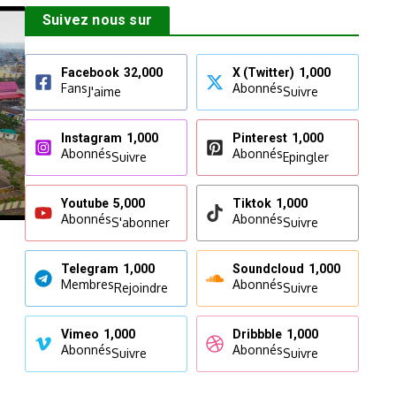
Suivez nous sur
Facebook
32,000
X (Twitter)
1,000
Fans
Abonnés
J'aime
Suivre
Instagram
1,000
Pinterest
1,000
Abonnés
Abonnés
Suivre
Epingler
Youtube
5,000
Tiktok
1,000
Abonnés
Abonnés
S'abonner
Suivre
Telegram
1,000
Soundcloud
1,000
Membres
Abonnés
Rejoindre
Suivre
Vimeo
1,000
Dribbble
1,000
Abonnés
Abonnés
Suivre
Suivre