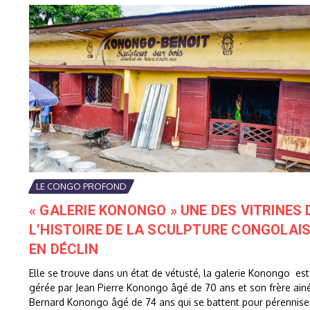
LE CONGO PROFOND
« GALERIE KONONGO » UNE DES VITRINES 
L’HISTOIRE DE LA SCULPTURE CONGOLAI
EN DÉCLIN
Elle se trouve dans un état de vétusté, la galerie Konongo est
gérée par Jean Pierre Konongo âgé de 70 ans et son frère ain
Bernard Konongo âgé de 74 ans qui se battent pour pérennise