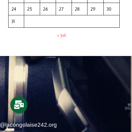
24
25
26
27
28
29
30
31
« Juil
t@lacongolaise242.org