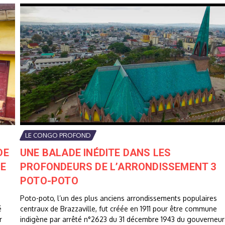
LE CONGO PROFOND
DE
UNE BALADE INÉDITE DANS LES
SE
PROFONDEURS DE L’ARRONDISSEMENT 3
POTO-POTO
Poto-poto, l’un des plus anciens arrondissements populaires
é
centraux de Brazzaville, fut créée en 1911 pour être commune
r
indigène par arrêté n°2623 du 31 décembre 1943 du gouverneur