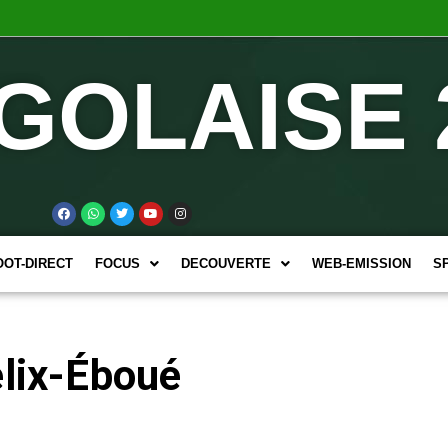
GOLAISE 
OOT-DIRECT
FOCUS
DECOUVERTE
WEB-EMISSION
S
élix-Éboué