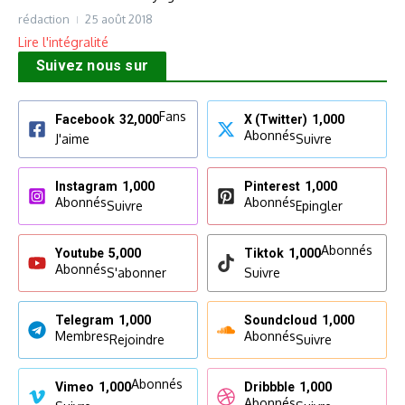
rédaction
25 août 2018
Lire l'intégralité
Suivez nous sur
Fans
Facebook
32,000
X (Twitter)
1,000
Abonnés
J'aime
Suivre
Instagram
1,000
Pinterest
1,000
Abonnés
Abonnés
Suivre
Epingler
Abonnés
Youtube
5,000
Tiktok
1,000
Abonnés
S'abonner
Suivre
Telegram
1,000
Soundcloud
1,000
Membres
Abonnés
Rejoindre
Suivre
Abonnés
Vimeo
1,000
Dribbble
1,000
Abonnés