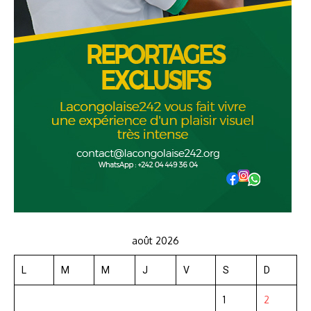
août 2026
L
M
M
J
V
S
D
1
2